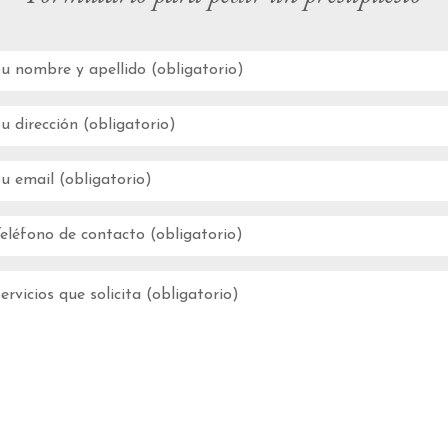
Limpieza de parkings
Limpieza textil / alfombras,
moquetas, sillas, sillones, sofás,
colchones…
Abrillantados y tratamientos
de suelos
Desodorización y
desinfección con ozono
Limpieza de viviendas de
alquiler
Limpiezas sector
restauración