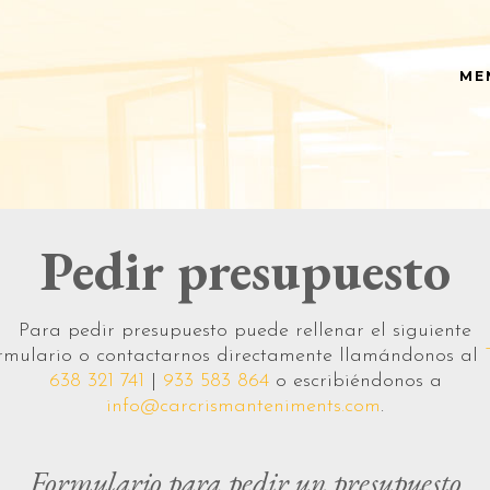
ME
Limpieza y mantenimiento de
comunidades de propietarios
ecuentes
Pedir presupuesto
Limpieza y mantenimiento de
oficinas, despachos y tiendas
pinan…
Limpiezas final de obra
Para pedir presupuesto puede rellenar el siguiente
Limpiezas de domicilios
rmulario o contactarnos directamente llamándonos al
particulares / Mantenimientos,
servicios puntuales y limpiezas a
638 321 741
|
933 583 864
o escribiéndonos a
fondo
info@carcrismanteniments.com
.
Limpieza de cristales
Limpieza de cristales en
Formulario para pedir un presupuesto
altura con agua pura