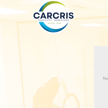
Quiénes somos
FAQ – Preguntas fr
Ventajas CarCris
Nuestros clientes o
Galería de fotos
fo
Contacto