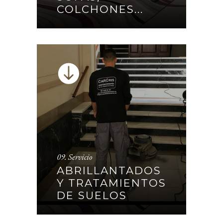
COLCHONES...
CONTINUAR
ABRILLANTADOS Y
09. Servicio
TRATAMIENTOS DE
ABRILLANTADOS
SUELOS
Y TRATAMIENTOS
DE SUELOS
CONTINUAR