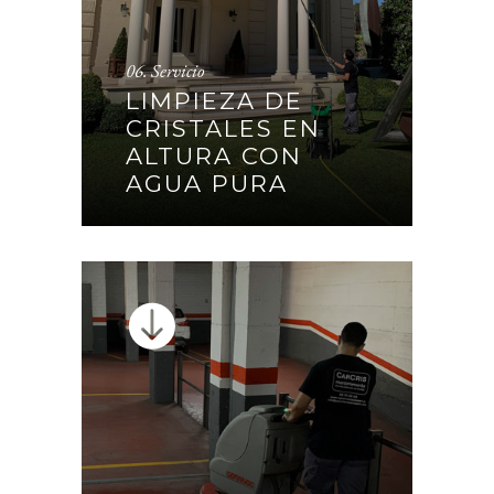
06. Servicio
LIMPIEZA DE CRISTALES
LIMPIEZA DE
EN ALTURA CON AGUA
CRISTALES EN
PURA
ALTURA CON
AGUA PURA
CONTINUAR