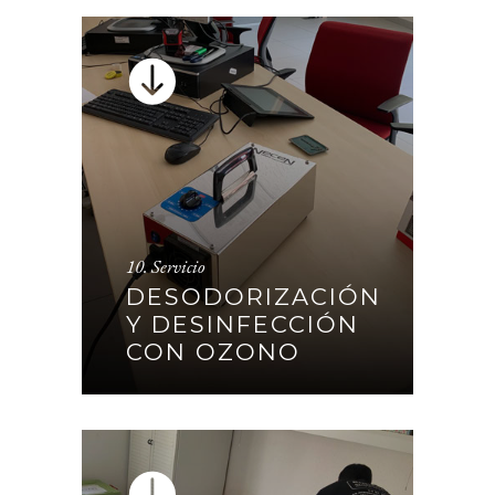
DESODORIZACIÓN Y
10. Servicio
DESINFECCIÓN CON
DESODORIZACIÓN
OZONO
Y DESINFECCIÓN
CON OZONO
CONTINUAR