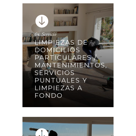
04. Servicio
LIMPIEZAS DE
DOMICILIOS
LIMPIEZAS DE DOMICILIOS
PARTICULARES /
PARTICULARES /
MANTENIMIENTOS,
MANTENIMIENTOS,
SERVICIOS
SERVICIOS PUNTUALES Y
PUNTUALES Y
LIMPIEZAS A FONDO
LIMPIEZAS A
FONDO
CONTINUAR