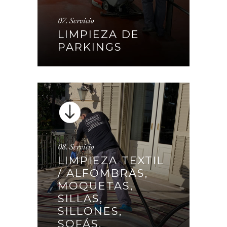
07. Servicio
LIMPIEZA DE PARKINGS
LIMPIEZA DE
PARKINGS
CONTINUAR
08. Servicio
LIMPIEZA TEXTIL
/ ALFOMBRAS,
LIMPIEZA TEXTIL /
MOQUETAS,
ALFOMBRAS, MOQUETAS,
SILLAS,
SILLAS, SILLONES, SOFÁS,
SILLONES,
COLCHONES…
SOFÁS,