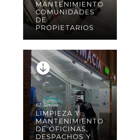
MANTENIMIENTO
COMUNIDADES DE
COMUNIDADES
PROPIETARIOS
DE
PROPIETARIOS
CONTINUAR
02. Servicio
LIMPIEZA Y
LIMPIEZA Y
MANTENIMIENTO DE
MANTENIMIENTO
OFICINAS, DESPACHOS Y
DE OFICINAS,
TIENDAS
DESPACHOS Y