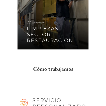
12. Servicio
LIMPIEZAS SECTOR
LIMPIEZAS
RESTAURACIÓN
SECTOR
RESTAURACIÓN
CONTINUAR
Cómo trabajamos
SERVICIO