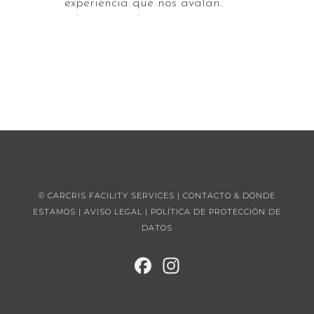
experiencia que nos avalan.
© CARCRIS FACILITY SERVICES |
CONTACTO & DÓNDE
ESTAMOS
|
AVISO LEGAL
|
POLÍTICA DE PROTECCIÓN DE
DATOS
FAC
INST
EBO
AGR
OK
AM