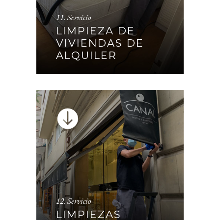
11. Servicio
LIMPIEZA DE VIVIENDAS DE
LIMPIEZA DE
ALQUILER
VIVIENDAS DE
ALQUILER
CONTINUAR
12. Servicio
LIMPIEZAS SECTOR
LIMPIEZAS
RESTAURACIÓN