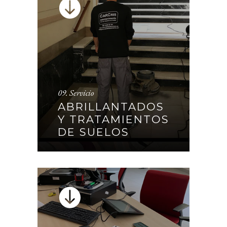
ABRILLANTADOS Y
09. Servicio
TRATAMIENTOS DE
ABRILLANTADOS
SUELOS
Y TRATAMIENTOS
DE SUELOS
CONTINUAR