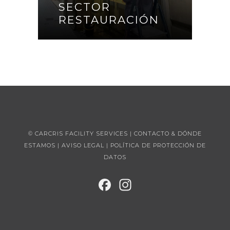
SECTOR
RESTAURACIÓN
CONTINUAR
© CARCRIS FACILITY SERVICES |
CONTACTO & DÓNDE
ESTAMOS
|
AVISO LEGAL
|
POLÍTICA DE PROTECCIÓN DE
DATOS
FAC
INST
EBO
AGR
OK
AM