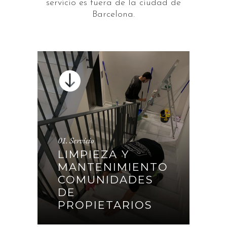
servicio es fuera de la ciudad de
Barcelona.
01. Servicio
LIMPIEZA Y
LIMPIEZA Y
MANTENIMIENTO
MANTENIMIENTO
COMUNIDADES DE
COMUNIDADES
PROPIETARIOS
DE
PROPIETARIOS
CONTINUAR