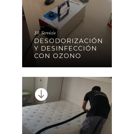
DESODORIZACIÓN Y
10. Servicio
DESINFECCIÓN CON
DESODORIZACIÓN
OZONO
Y DESINFECCIÓN
CON OZONO
CONTINUAR