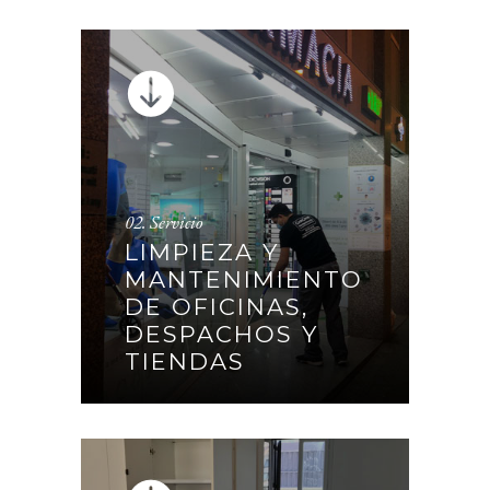
02. Servicio
LIMPIEZA Y
LIMPIEZA Y
MANTENIMIENTO DE
MANTENIMIENTO
OFICINAS, DESPACHOS Y
DE OFICINAS,
TIENDAS
DESPACHOS Y
TIENDAS
CONTINUAR