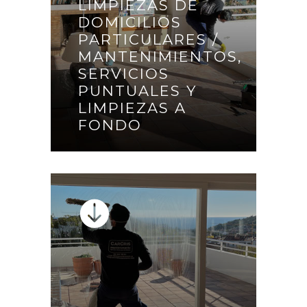
LIMPIEZAS DE
DOMICILIOS
LIMPIEZAS DE DOMICILIOS
PARTICULARES /
PARTICULARES /
MANTENIMIENTOS,
MANTENIMIENTOS,
SERVICIOS
SERVICIOS PUNTUALES Y
PUNTUALES Y
LIMPIEZAS A FONDO
LIMPIEZAS A
FONDO
CONTINUAR