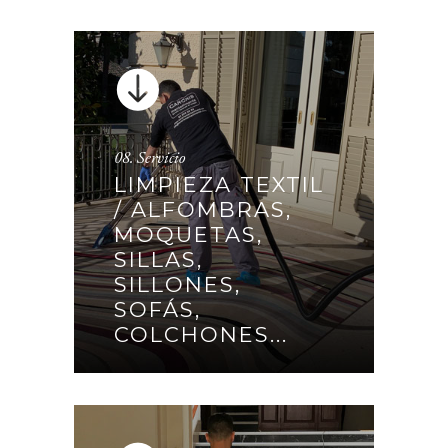
08. Servicio
LIMPIEZA TEXTIL
/ ALFOMBRAS,
LIMPIEZA TEXTIL /
MOQUETAS,
ALFOMBRAS, MOQUETAS,
SILLAS,
SILLAS, SILLONES, SOFÁS,
SILLONES,
COLCHONES…
SOFÁS,
COLCHONES...
CONTINUAR