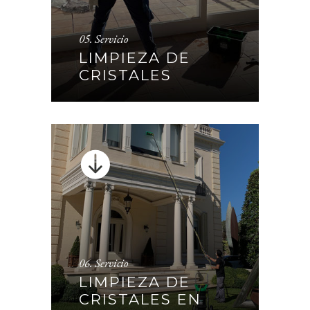
05. Servicio
LIMPIEZA DE CRISTALES
LIMPIEZA DE
CRISTALES
CONTINUAR
06. Servicio
LIMPIEZA DE CRISTALES
LIMPIEZA DE
EN ALTURA CON AGUA
CRISTALES EN
PURA