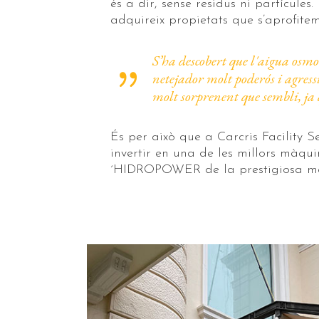
és a dir, sense residus ni partícules
adquireix propietats que s’aprofitem
S’ha descobert que l'aigua osm
netejador molt poderós i agress
molt sorprenent que sembli, ja 
És per això que a Carcris Facility S
invertir en una de les millors màqui
´HIDROPOWER de la prestigiosa 