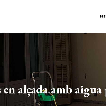
ME
Neteja i manteniment de
comunitats de propietaris
eqüents
Neteja y manteniment d
´oficines, despatxos i botigues
pinen…
Neteges de fí d´obra
Neteges a domicilis
s en alçada amb aigua
particulars / Manteniments,
serveis puntuals i neteges a fons
Neteja de Vidres
Neteja de vidres en alçada