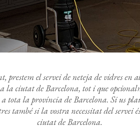
amb aigua pura
Neteja de pàrquings
Neteja Tèxtil / Catifes,
moquetes, cadires, butaques,
sofàs, matalassos
Abrillantaments i
tractaments de sòls
Desodoració i desinfecció
amb ozó
Neteja de vivendes de
, prestem el servei de neteja de vidres en
lloguer
Neteges sector restauració
a la ciutat de Barcelona, tot i que opcion
 a tota la província de Barcelona. Si us pla
es també si la vostra necessitat del servei é
ciutat de Barcelona.