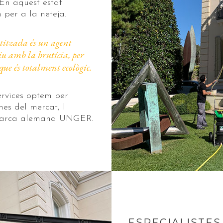
. En aquest estat
 per a la neteja.
otitzada és un agent
iu amb la brutícia, per
que és totalment ecològic.
ervices optem per
nes del mercat, l
marca alemana UNGER.
ESPECIALISTES