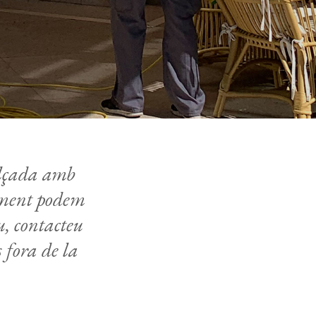
 alçada amb
alment podem
u, contacteu
s fora de la