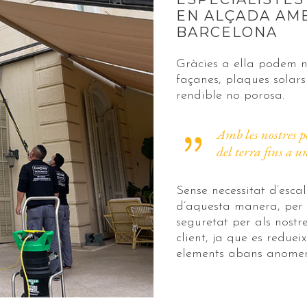
EN ALÇADA AMB
BARCELONA
Gràcies a ella podem n
façanes, plaques solars
rendible no porosa.
Amb les nostres p
del terra fins a 
Sense necessitat d’escal
d’aquesta manera, per 
seguretat per als nostre
client, ja que es redueix
elements abans anomen