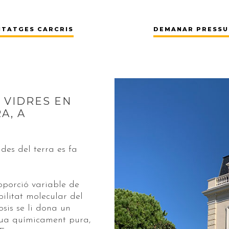
NTATGES CARCRIS
DEMANAR PRESS
 VIDRES EN
A, A
des del terra es fa
roporció variable de
ilitat molecular del
osis se li dona un
gua químicament pura,