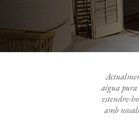
Actualment
aigua pura 
estendre-ho
amb nosaltr