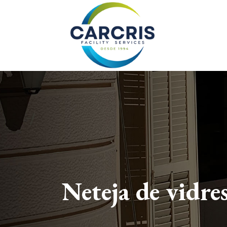
Qui som
FAQ – Preguntes fr
Avantatges CarCris
Els nostres clients o
Galeria de fotos
Neteja de vidre
Contacte