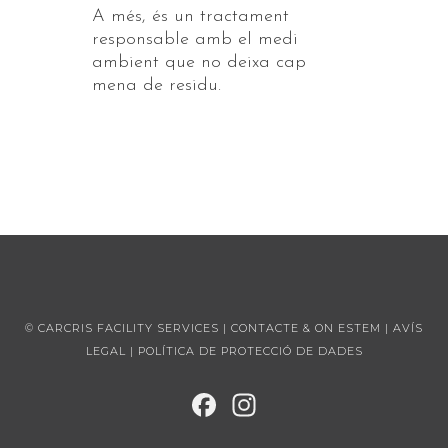
A més, és un tractament
responsable amb el medi
ambient que no deixa cap
mena de residu.
© CARCRIS FACILITY SERVICES |
CONTACTE & ON ESTEM
|
AVÍS
LEGAL
|
POLÍTICA DE PROTECCIÓ DE DADES
FAC
INST
EBO
AGR